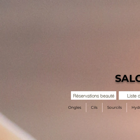
SAL
Réservations beauté
Liste 
Ongles
Cils
Sourcils
Hydr