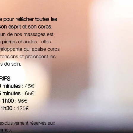
pour relâcher toutes les
son esprit et son corps.
un de nos massages est
 pierres chaudes : elles
veloppante qui apaise corps
s tensions et prolongent les
ts du soin.
RIFS
 minutes
: 45€
 minutes
: 65€
e
1h00
: 95€
e
1h30
: 125€
xclusivement réservés aux
mmes.