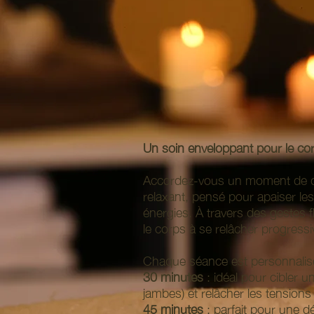
Un soin enveloppant pour le corp
Accordez-vous un moment de d
relaxant, pensé pour apaiser les 
énergies. À travers des gestes fl
le corps à se relâcher progres
Chaque séance est personnalisé
30 minutes
: idéal pour cibler 
jambes) et relâcher les tensions
45 minutes
: parfait pour une dé