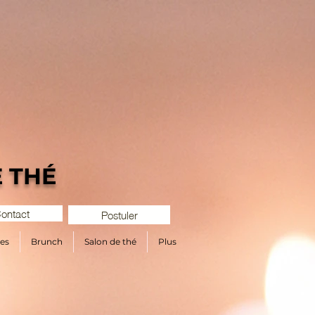
 THÉ
ontact
Postuler
es
Brunch
Salon de thé
Plus