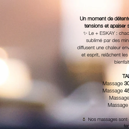
Un moment de détente 
tensions et apaiser 
✨ Le + ESKAY :
chac
sublimé par des mini
diffusent une chaleur en
et esprit, relâchent le
bienfai
TA
Massage
30
Massage
45
Massag
Massag
🌷
Nos massages sont e
fe