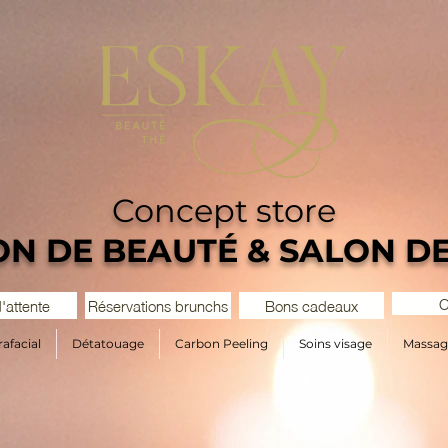
Concept store
ON DE BEAUTÉ & SALON DE
C
d'attente
Réservations brunchs
Bons cadeaux
afacial
Détatouage
Carbon Peeling
Soins visage
Massag