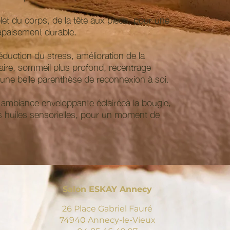
t du corps, de la tête aux pieds, pour une
 apaisement durable.
duction du stress, amélioration de la
aire, sommeil plus profond, recentrage
une belle parenthèse de reconnexion à soi.
ambiance enveloppante éclairéeà la bougie,
s huiles sensorielles, pour un moment de
Salon ESKAY Annecy
26 Place Gabriel Fauré
74940 Annecy-le-Vieux