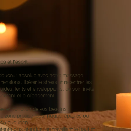
s et l’esprit
ouceur absolue avec notre massage
tensions, libérer le stress et recentrer les
uides, lents et enveloppants, ce soin invite
sivement et profondément.
e en fonction de vos besoins :
une zone précise (dos, nuque, épaules ou
 du quotidien.
tente plus étendue, en travaillant le haut et