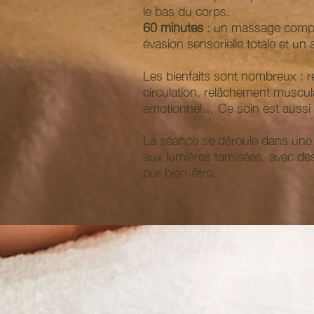
le bas du corps.
60 minutes
: un massage comple
évasion sensorielle totale et un
Les bienfaits sont nombreux : ré
circulation, relâchement muscul
émotionnel… Ce soin est aussi 
La séance se déroule dans une 
aux lumières tamisées, avec de
pur bien-être.