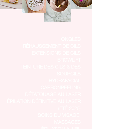
ONGLES
RÉHAUSSEMENT DE CILS
EXTENSIONS DE CILS
BROWLIFT
TEINTURE DES CILS & DES
SOURCILS
HYDRAFACIAL
CARBONPEELING
DÉTATOUAGE AU LASER
ÉPILATION DÉFINITIVE AU LASER
(ÉTÉ 2026)
SOINS DU VISAGE
MASSAGES
ÉPILATION AU FIL