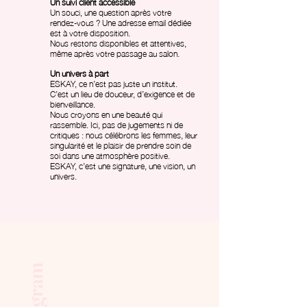
Un suivi client accessible
Un souci, une question après votre
rendez-vous ? Une adresse email dédiée
est à votre disposition.
Nous restons disponibles et attentives,
même après votre passage au salon.
Un univers à part
ESKAY, ce n’est pas juste un institut.
C’est un lieu de douceur, d’exigence et de
bienveillance.
Nous croyons en une beauté qui
rassemble. Ici, pas de jugements ni de
critiques : nous célébrons les femmes, leur
singularité et le plaisir de prendre soin de
soi dans une atmosphère positive.
ESKAY, c’est une signature, une vision, un
univers.
Instagram