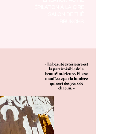
ÉPILATION À LA CIRE
SALON DE THÉ
BRUNCHS
« La beauté extérieure est
la partie visible de la
beauté intérieure. Elle se
manifeste par la lumière
qui sort des yeux de
chacun. »