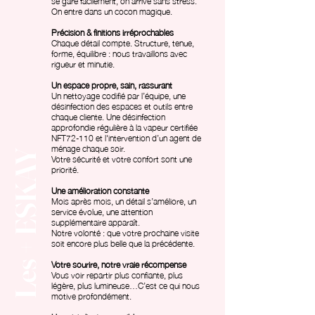
se gare facilement, on arrive sans stress.
On entre dans un cocon magique.
Précision & finitions irréprochables
Chaque détail compte. Structure, tenue,
forme, équilibre : nous travaillons avec
rigueur et minutie.
Un espace propre, sain, rassurant
Un nettoyage codifié par l’équipe, une
désinfection des espaces et outils entre
chaque cliente. Une désinfection
approfondie régulière à la vapeur certifiée
NFT72-110 et l'intervention d’un agent de
ménage chaque soir.
Les + ESKAY
Votre sécurité et votre confort sont une
priorité.
Une amélioration constante
Mois après mois, un détail s’améliore, un
service évolue, une attention
supplémentaire apparaît.
Notre volonté : que votre prochaine visite
soit encore plus belle que la précédente.
Votre sourire, notre vraie récompense
Vous voir repartir plus confiante, plus
légère, plus lumineuse…C’est ce qui nous
motive profondément.