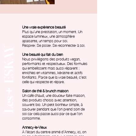
Une vraie expérience beauté
Plus qu’une prestation, un moment. Un
espace lumineux, une atmosphère
apaisante, un temps pour soi.
Respirer. Se poser. Se reconnecter à soi.
ESKAY
Une beauté qui fait du bien
Nous privilégions des produits vegan,
performants et respectueux. Des formules
qui embellissent mais aussi réparent :
enrichies en vitamines, kératine et actifs
fortifiants. Parce que la vraie beauté, c’est
celle qui respecte et répare.
+
Salon de thé & brunch maison
Un café chaud, une douceur faite maison,
Les
des produits choisis avec attention,
souvent bio. Un petit bonheur simple, à
savourer pendant que l’on prend soin de
soi car cela passe aussi par ce que l’on
consomme.
Annecy-le-Vieux
À l’écart du centre animé d’Annecy, ici, on