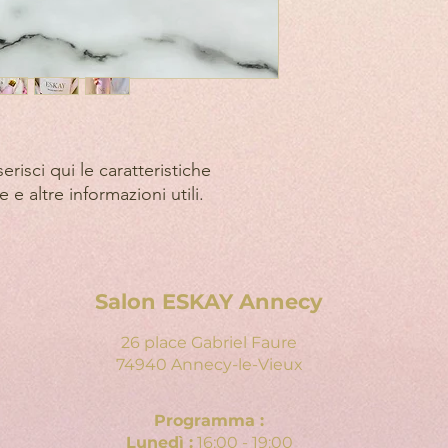
SPEDIZIONE
Per restituire il prodo
seguente indirizzo p
Gabriel Fauré 74960 
Sei responsabile dell
restituzione del tuo 
erisci qui le caratteristiche 
e e altre informazioni utili.
Salon ESKAY Annecy
26 place Gabriel Faure
74940 Annecy-le-Vieux
Programma :
Lunedì :
16:00 - 19:00