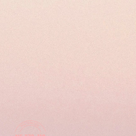
tto, è necessario inviarlo al
ostale : Salone ESKAY, 26 Place
Annecy-le-Vieux.
e spese di spedizione associate alla
articolo. Non sono rimborsabili.