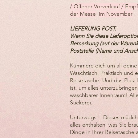
/ Offener Vorverkauf / Emp
der Messe
im November
LIEFERUNG POST:
Wenn Sie diese Lieferoptio
Bemerkung (auf der Warenk
Poststelle (Name und Anschr
Kümmere dich um all deine
Waschtisch. Praktisch und el
Reisetasche. Und das Plus: 
ist, um alles unterzubringe
waschbarer Innenraum! Alle
Stickerei.
Unterwegs ! Dieses mädc
alles enthalten, was Sie br
Dinge in Ihrer Reisetasche a