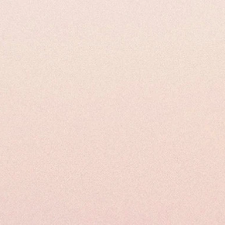
ns eine E-Mail an
.com
ckzusenden, müssen Sie es an die
e senden : Salon ESKAY, 26
ré 74960 Annecy-le-Vieux.
rsandkosten im Zusammenhang mit
 Artikels verantwortlich. Sie sind
g.