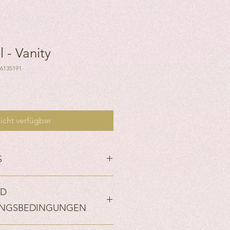
 - Vanity
76135191
icht verfügbar
S
ND
x L26 xP17cm
und goldene Stickerei
UNGSBEDINGUNGEN
0 Tage. Wenn mehr als 30 Tage sind