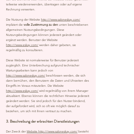
teilweise wiederverwenden, übertragen oder auf eigene
Rechnung verwerten.
Die Nutzung der Website
http:///www.saloneskay.com/
impliziert die
volle Zustimmung zu den
unten beschriebenen
allgemeinen Nutzungsbedingungen. Diese
Nutzungsbedingungen können jederzeit geändert oder
ergänzt werden. Benutzer der Website
http:///www.eskay.com/
werden daher gebeten, sie
regelmäßig zu konsultieren.
Diese Website ist normalerweise für Benutzer jederzeit
zugänglich. Eine Unterbrechung aufgrund technischer
Wartungsarbeiten kann jedoch von
http:///www.saloneskay.com/
beschlossen werden, die sich
dann bemühen, den Benutzern die Daten und Uhrzeiten des
Eingriffs im Voraus mitzuteilen. Die Website
http:///www.eskay.com/
wird regelmäßig von ihrem Manager
aktualisiert. Ebenso können die rechtlichen Hinweise jederzeit
geändert werden: Sie sind jedoch für den Nutzer bindend,
der aufgefordert wird, sich so oft wie möglich darauf zu
beziehen, um sich mit ihnen vertraut zu machen.
3. Beschreibung der erbrachten Dienstleistungen
Der Zweck der
Website http:///www.saloneskay.com/
besteht