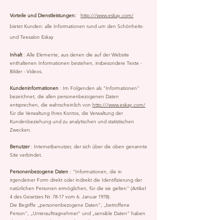
Vorteile und Dienstleistungen:
http:///www.eskay.com/
bietet Kunden: alle Informationen rund um den Schönheits-
und Teesalon Eskay
Inhalt
: Alle Elemente, aus denen die auf der Website
enthaltenen Informationen bestehen, insbesondere Texte -
Bilder - Videos.
Kundeninformationen
: Im Folgenden als "Informationen"
bezeichnet, die allen personenbezogenen Daten
entsprechen, die wahrscheinlich von
http:///www.eskay.com/
für die Verwaltung Ihres Kontos, die Verwaltung der
Kundenbeziehung und zu analytischen und statistischen
Zwecken.
Benutzer
: Internetbenutzer, der sich über die oben genannte
Site verbindet.
Personenbezogene Daten
: "Informationen, die in
irgendeiner Form direkt oder indirekt die Identifizierung der
natürlichen Personen ermöglichen, für die sie gelten" (Artikel
4 des Gesetzes Nr. 78-17 vom 6. Januar 1978).
Die Begriffe „personenbezogene Daten“, „betroffene
Person“, „Unterauftragnehmer“ und „sensible Daten“ haben