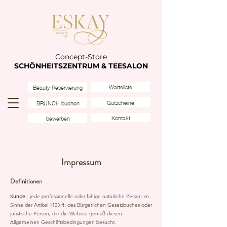
Concept-Store
SCHÖNHEITSZENTRUM & TEESALON
Warteliste
Beauty-Reservierung
Gutscheine
BRUNCH buchen
Kontakt
bewerben
Impressum
Definitionen
Kunde
: jede professionelle oder fähige natürliche Person im
Sinne der Artikel 1123 ff. des Bürgerlichen Gesetzbuches oder
juristische Person, die die Website gemäß diesen
Allgemeinen Geschäftsbedingungen besucht.