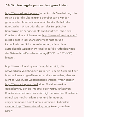
7.4 Nichtweitergabe personenbezogener Daten
http:///www.saloneskay.com/
unterlässt die Verarbeitung, das
Hosting oder die Übermittlung der über seine Kunden
gesammelten Informationen in ein Land außerhalb der
Europäischen Union oder das von der Europäischen
Kommission als "ungeeignet" anerkannt wird, ohne den
Kunden vorher zu informieren.
http:///www.saloneskay.com/
bleibt jedoch in der Wahl seiner technischen und
kaufmännischen Subunternehmer frei, sofern diese
ausreichende Garantien im Hinblick auf die Anforderungen
der Datenschutz-Grundverordnung (RGPD : n °
2016-679)
bieten. .
http:///www.saloneskay.com/
verpflichtet sich, alle
notwendigen Vorkehrungen zu treffen, um die Sicherheit der
Informationen zu gewährleisten und insbesondere, dass sie
nicht an Unbefugte weitergegeben werden.
Wenn jedoch
http:///www.eskay.com/ auf
einen Vorfall aufmerksam
gemacht wird, der die Integrität oder Vertraulichkeit von
Kundeninformationen beeinträchtigt, muss es den Kunden so
schnell wie möglich informieren und ihn über die
vorgenommenen Korrekturen informieren. Außerdem
sammelt http:///www.saloneskay.com/
keine „sensiblen
Daten“.