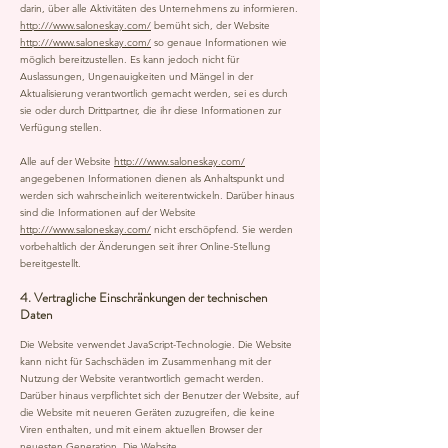
darin, über alle Aktivitäten des Unternehmens zu informieren.
http:///www.saloneskay.com/
bemüht sich, der Website
http:///www.saloneskay.com/
so genaue Informationen wie
möglich bereitzustellen. Es kann jedoch nicht für
Auslassungen, Ungenauigkeiten und Mängel in der
Aktualisierung verantwortlich gemacht werden, sei es durch
sie oder durch Drittpartner, die ihr diese Informationen zur
Verfügung stellen.
Alle auf der Website
http:///www.saloneskay.com/
angegebenen Informationen dienen als Anhaltspunkt und
werden sich wahrscheinlich weiterentwickeln. Darüber hinaus
sind die Informationen auf der Website
http:///www.saloneskay.com/
nicht erschöpfend. Sie werden
vorbehaltlich der Änderungen seit ihrer Online-Stellung
bereitgestellt.
4. Vertragliche Einschränkungen der technischen
Daten
Die Website verwendet JavaScript-Technologie. Die Website
kann nicht für Sachschäden im Zusammenhang mit der
Nutzung der Website verantwortlich gemacht werden.
Darüber hinaus verpflichtet sich der Benutzer der Website, auf
die Website mit neueren Geräten zuzugreifen, die keine
Viren enthalten, und mit einem aktuellen Browser der
neuesten Generation. Die Website