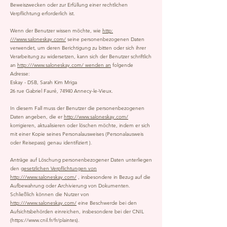
Beweiszwecken oder zur Erfüllung einer rechtlichen
Verpflichtung erforderlich ist.
Wenn der Benutzer wissen möchte, wie
http:
///www.saloneskay.com/
seine personenbezogenen Daten
verwendet, um deren Berichtigung zu bitten oder sich ihrer
Verarbeitung zu widersetzen, kann sich der Benutzer schriftlich
an
http:///www.saloneskay.com/ wenden an
folgende
Adresse:
Eskay - DSB, Sarah Kim Mriga
26 rue Gabriel Fauré, 74940 Annecy-le-Vieux.
In diesem Fall muss der Benutzer die personenbezogenen
Daten angeben, die er
http://www.saloneskay.com/
korrigieren, aktualisieren oder löschen möchte, indem er sich
mit einer Kopie seines Personalausweises (Personalausweis
oder Reisepass) genau identifiziert ).
Anträge auf Löschung personenbezogener Daten unterliegen
den
gesetzlichen Verpflichtungen von
http:///www.saloneskay.com/
, insbesondere in Bezug auf die
Aufbewahrung oder Archivierung von Dokumenten.
Schließlich können die Nutzer von
http:///www.saloneskay.com/
eine Beschwerde bei den
Aufsichtsbehörden einreichen, insbesondere bei der CNIL
(
https://www.cnil.fr/fr/plaintes).