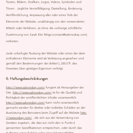
Texten, Bildern, Grafiken, Logos, Videos, Symbolen und
Tönen . Jegliche Vervielfältigung, Darstellung, Änderung,
Veröffentlichung, Anpassung aller oder eines Teils der
Elemente der Website, unabhängig von den verwendeten
Mitteln oder Verfahren, ist ohne die vorherige schriftliche
Zustimmung von Sarah Kim Mriga (
contact@saloneskay.com
)
verboten.
Jede unbefugte Nutzung der Website oder eines der darin
enthaltenen Elemente wird als Verletzung angesehen und
gemäß den Bestimmungen der Artikel L.335-2 ff. des
Gesetzes über geistiges Eigentum verfolgt.
6. Haftungsbeschränkungen
http:///www.saloneskay.com/
fungiert als Herausgeber der
Site.
http:///www.saloneskay.com/
ist für die Qualität und
Richtigkeit der veröffentlichten Inhalte verantwortlich.
http:///www.saloneskay.com/
kann nicht verantwortlich
gemacht werden für direkte oder indirekte Schäden an der
Ausrüstung des Benutzers beim Zugriff auf die Website
http:
///www.eskay.com/
, die sich aus der Verwendung von
Geräten ergeben, die dies tun nicht den in Punkt 4
genannten Spezifikationen entsprechen, oder durch das
Auftreten eines Fehlers oder einer Inkompatibilität.