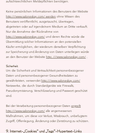
aufsichtsrechtlichen Meldepflichten benötigen.
Keine persönlichen Informationen des Benutzers der Website
http:///www.saloneskay.com/ werden
ohne Wissen des
Benutzers veröffentlicht, ausgetauscht, übertragen,
abgetreten oder auf irgendeinem Medium an Dritte verkauft.
Nur die Annahme der Rücknahme von
http:///www.saloneskay.com/
und deren Rechte würde die
Übermittlung solcher Informationen an den potenziellen
Käufer ermöglichen, der wiederum derselben Verpflichtung
zur Speicherung und Änderung von Daten unterliegen würde
an den Benutzer der Website
http: ///www.saloneskay.com/
.
Sicherheit
Um die Sicherheit und Vertraulichkeit personenbezogener
Daten und personenbezogener Gesundheitsdaten zu
gewährleisten, verwendet
http:///www.saloneskay.com/
Netzwerke, die durch Standardgeräte wie Firewalls,
Pseudonymisierung, Verschlüsselung und Passwort geschützt
sind.
Bei der Verarbeitung personenbezogener Daten
ergreift
http:///www.saloneskay.com/
alle angemessenen
Maßnahmen, um diese vor Verlust, Missbrauch, unbefugtem
Zugriff, Offenlegung, Änderung oder Zerstörung zu schützen.
9. Internet-„Cookies“ und „Tags“-Hypertext-Links