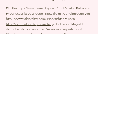
Die Site
http:///www.saloneskay.com/
enthält eine Reihe von
Hypertext-Links zu anderen Sites, die mit Genehmigung von
http:///www.saloneskay.com/ eingerichtet wurden
.
http:///www.saloneskay.com/ hat
jedoch keine Möglichkeit,
den Inhalt der so besuchten Seiten zu überprüfen und
übernimmt daher keine Verantwortung dafür.
Sofern Sie sich nicht entscheiden, Cookies zu deaktivieren,
stimmen Sie zu, dass die Website sie verwenden kann. Sie
können diese Cookies jederzeit kostenlos deaktivieren, indem
Sie die Ihnen angebotenen und unten aufgeführten
Deaktivierungsoptionen nutzen, da Sie wissen, dass dies die
Zugänglichkeit aller oder eines Teils der von der Website
angebotenen Dienste einschränken oder verhindern kann.
9.1. " KEKSE "
Ein „Cookie“ ist eine kleine Informationsdatei, die an den
Browser des Benutzers gesendet und auf dem Endgerät des
Benutzers (zB: Computer, Smartphone) gespeichert wird (im
Folgenden „Cookies“). Diese Datei enthält Informationen wie
den Domainnamen des Nutzers, den Internet Service
Provider des Nutzers, das Betriebssystem des Nutzers sowie
Datum und Uhrzeit des Zugriffs. Cookies riskieren unter
keinen Umständen, das Endgerät des Benutzers zu