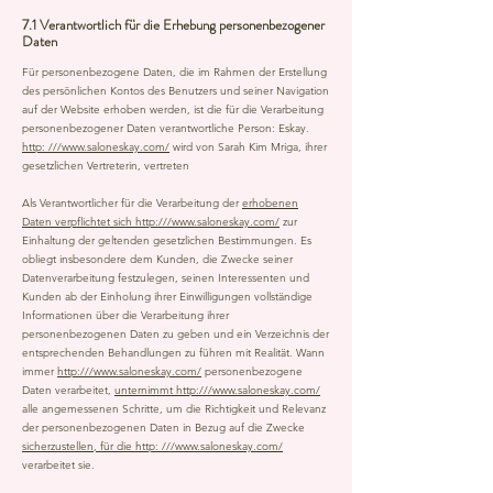
7.1 Verantwortlich für die Erhebung personenbezogener
Daten
Für personenbezogene Daten, die im Rahmen der Erstellung
des persönlichen Kontos des Benutzers und seiner Navigation
auf der Website erhoben werden, ist die für die Verarbeitung
personenbezogener Daten verantwortliche Person: Eskay.
http: ///www.saloneskay.com/
wird von Sarah Kim Mriga, ihrer
gesetzlichen Vertreterin, vertreten
Als Verantwortlicher für die Verarbeitung der
erhobenen
Daten verpflichtet sich http:///www.saloneskay.com/
zur
Einhaltung der geltenden gesetzlichen Bestimmungen. Es
obliegt insbesondere dem Kunden, die Zwecke seiner
Datenverarbeitung festzulegen, seinen Interessenten und
Kunden ab der Einholung ihrer Einwilligungen vollständige
Informationen über die Verarbeitung ihrer
personenbezogenen Daten zu geben und ein Verzeichnis der
entsprechenden Behandlungen zu führen mit Realität. Wann
immer
http:///www.saloneskay.com/
personenbezogene
Daten verarbeitet,
unternimmt http:///www.saloneskay.com/
alle angemessenen Schritte, um die Richtigkeit und Relevanz
der personenbezogenen Daten in Bezug auf die Zwecke
sicherzustellen, für die http: ///www.saloneskay.com/
verarbeitet sie.