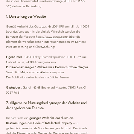
die in der Datenschutz-Grundverordnung (RGPD: Nr.
2016-
679)
definierte Bedeutung.
1. Darstellung der Website
Gemäß Artikel 6 des Gesetzes Nr.
2004-575
vom 21. Juni 2004
über das Vertrauen in die digitale Wirtschaft werden die
Benutzer der Website
http:///www.eskay.com/ über
die
Identität der verschiedenen Interessengruppen im Kontext
ihrer Umsetzung und Überwachung:
Eigentümer
: SASU Eskay Stammkapital von 1.000 € - 26 rue
Gabriel Fauré, 74940 Annecy-le-vieux
Publikationsmanager / Webmaster / Datenschutzbeauftragter
:
Sarah Kim Mriga -
contact@saloneskay.com
Der Publikationsleiter ist eine natürliche Person.
Gastgeber
: Gandi - 63-65 Boulevard Masséna 75013 Paris
01
70 37 76 61
2. Allgemeine Nutzungsbedingungen der Website und
der angebotenen Dienste
Die Site stellt ein
geistiges Werk dar, das durch die
Bestimmungen des Code of Intellectual Property
und
geltende internationale Vorschriften geschützt ist. Der Kunde
darf die Elemente oder Werke der Website weder ganz noch