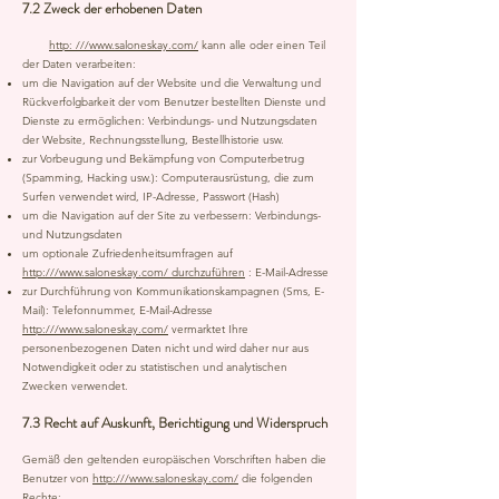
7.2 Zweck der erhobenen Daten
http: ///www.saloneskay.com/
kann alle oder einen Teil
der Daten verarbeiten:
um die Navigation auf der Website und die Verwaltung und
Rückverfolgbarkeit der vom Benutzer bestellten Dienste und
Dienste zu ermöglichen: Verbindungs- und Nutzungsdaten
der Website, Rechnungsstellung, Bestellhistorie usw.
zur Vorbeugung und Bekämpfung von Computerbetrug
(Spamming, Hacking usw.): Computerausrüstung, die zum
Surfen verwendet wird, IP-Adresse, Passwort (Hash)
um die Navigation auf der Site zu verbessern: Verbindungs-
und Nutzungsdaten
um optionale Zufriedenheitsumfragen auf
http:///www.saloneskay.com/ durchzuführen
: E-Mail-Adresse
zur Durchführung von Kommunikationskampagnen (Sms, E-
Mail): Telefonnummer, E-Mail-Adresse
http:///www.saloneskay.com/
vermarktet Ihre
personenbezogenen Daten nicht und wird daher nur aus
Notwendigkeit oder zu statistischen und analytischen
Zwecken verwendet.
7.3 Recht auf Auskunft, Berichtigung und Widerspruch
Gemäß den geltenden europäischen Vorschriften haben die
Benutzer von
http:///www.saloneskay.com/
die folgenden
Rechte: