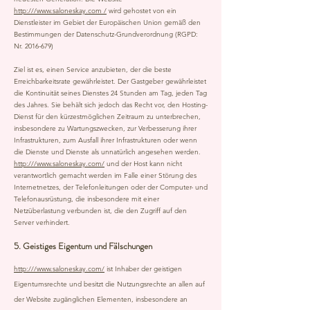
http:///www.saloneskay.com /
wird gehostet von ein
Dienstleister im Gebiet der Europäischen Union gemäß den
Bestimmungen der Datenschutz-Grundverordnung (RGPD:
Nr.
2016-679)
Ziel ist es, einen Service anzubieten, der die beste
Erreichbarkeitsrate gewährleistet. Der Gastgeber gewährleistet
die Kontinuität seines Dienstes 24 Stunden am Tag, jeden Tag
des Jahres. Sie behält sich jedoch das Recht vor, den Hosting-
Dienst für den kürzestmöglichen Zeitraum zu unterbrechen,
insbesondere zu Wartungszwecken, zur Verbesserung ihrer
Infrastrukturen, zum Ausfall ihrer Infrastrukturen oder wenn
die Dienste und Dienste als unnatürlich angesehen werden.
http:///www.saloneskay.com/
und der Host kann nicht
verantwortlich gemacht werden im Falle einer Störung des
Internetnetzes, der Telefonleitungen oder der Computer- und
Telefonausrüstung, die insbesondere mit einer
Netzüberlastung verbunden ist, die den Zugriff auf den
Server verhindert.
5. Geistiges Eigentum und Fälschungen
http:///www.saloneskay.com/
ist Inhaber der geistigen
Eigentumsrechte und besitzt die Nutzungsrechte an allen auf
der Website zugänglichen Elementen, insbesondere an