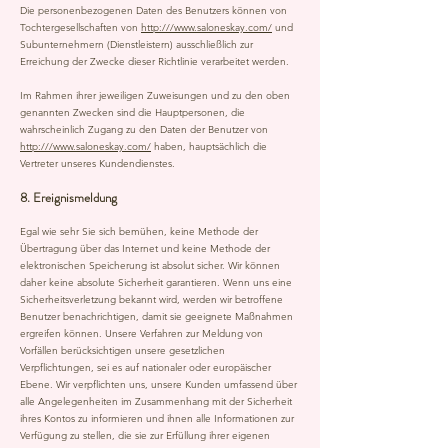
Die personenbezogenen Daten des Benutzers können von
Tochtergesellschaften von
http:///www.saloneskay.com/
und
Subunternehmern (Dienstleistern) ausschließlich zur
Erreichung der Zwecke dieser Richtlinie verarbeitet werden.
Im Rahmen ihrer jeweiligen Zuweisungen und zu den oben
genannten Zwecken sind die Hauptpersonen, die
wahrscheinlich Zugang zu den Daten der Benutzer von
http:///www.saloneskay.com/
haben, hauptsächlich die
Vertreter unseres Kundendienstes.
8. Ereignismeldung
Egal wie sehr Sie sich bemühen, keine Methode der
Übertragung über das Internet und keine Methode der
elektronischen Speicherung ist absolut sicher. Wir können
daher keine absolute Sicherheit garantieren. Wenn uns eine
Sicherheitsverletzung bekannt wird, werden wir betroffene
Benutzer benachrichtigen, damit sie geeignete Maßnahmen
ergreifen können. Unsere Verfahren zur Meldung von
Vorfällen berücksichtigen unsere gesetzlichen
Verpflichtungen, sei es auf nationaler oder europäischer
Ebene. Wir verpflichten uns, unsere Kunden umfassend über
alle Angelegenheiten im Zusammenhang mit der Sicherheit
ihres Kontos zu informieren und ihnen alle Informationen zur
Verfügung zu stellen, die sie zur Erfüllung ihrer eigenen