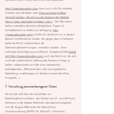
http:///www.saloneskay.com/
kann auch nicht für indirekte
Schäden (wie zB Markt- oder
Chancenverlust) haftbar
gemacht werden, die sich aus der Nutzung der Website
http:/// www .saloneskay ergeben. com /
. Den Benutzern
stehen interaktive Bereiche (Möglichkeit, Fragen im
Kontaktbereich zu stellen) zur Verfügung.
http:
///www.saloneskay.com/
behält sich das Recht vor, in diesem
Bereich veröffentlichte Inhalte, die gegen das in Frankreich
geltende Recht, insbesondere die
Datenschutzbestimmungen, verstoßen würden, ohne
vorherige Ankündigung zu entfernen. Gegebenenfalls
behält
sich http:///www.saloneskay.com/
auch das Recht vor, die zivil-
und/oder strafrechtliche Haftung des Nutzers in Frage zu
stellen, insbesondere im Falle einer rassistischen,
beleidigenden, diffamierenden oder pornografischen
Darstellung, unabhängig vom Medium verwendet (Text,
Fotografie…).
7. Verwaltung personenbezogener Daten
Der Kunde wird über die Vorschriften zur
Marketingkommunikation, das Gesetz vom 21. Juni 2014 zum
Vertrauen in die digitale Wirtschaft, das Datenschutzgesetz
vom 06. August 2004 sowie die Datenschutz-
Grundverordnung (RGPD: Nr.
2016-679
.) informiert ).