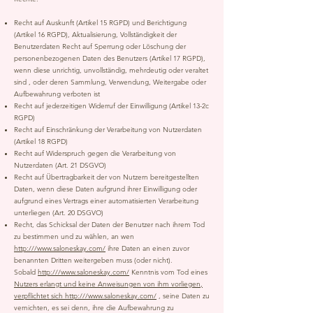
Recht auf Auskunft (Artikel 15 RGPD) und Berichtigung
(Artikel 16 RGPD), Aktualisierung, Vollständigkeit der
Benutzerdaten Recht auf Sperrung oder Löschung der
personenbezogenen Daten des Benutzers (Artikel 17 RGPD),
wenn diese unrichtig, unvollständig, mehrdeutig oder veraltet
sind , oder deren Sammlung, Verwendung, Weitergabe oder
Aufbewahrung verboten ist
Recht auf jederzeitigen Widerruf der Einwilligung (Artikel 13-2c
RGPD)
Recht auf Einschränkung der Verarbeitung von Nutzerdaten
(Artikel 18 RGPD)
Recht auf Widerspruch gegen die Verarbeitung von
Nutzerdaten (Art. 21 DSGVO)
Recht auf Übertragbarkeit der von Nutzern bereitgestellten
Daten, wenn diese Daten aufgrund ihrer Einwilligung oder
aufgrund eines Vertrags einer automatisierten Verarbeitung
unterliegen (Art. 20 DSGVO)
Recht, das Schicksal der Daten der Benutzer nach ihrem Tod
zu bestimmen und zu wählen, an wen
http:///www.saloneskay.com/
ihre Daten an einen zuvor
benannten Dritten weitergeben muss (oder nicht).
Sobald
http:///www.saloneskay.com/
Kenntnis vom Tod eines
Nutzers erlangt und keine Anweisungen von ihm vorliegen,
verpflichtet sich http:///www.saloneskay.com/
, seine Daten zu
vernichten, es sei denn, ihre die Aufbewahrung zu